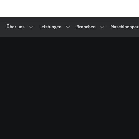
Über uns
Leistungen
Branchen
Maschinenpar
Untermenü: Über uns
Untermenü: Leistungen
Untermenü: Bra