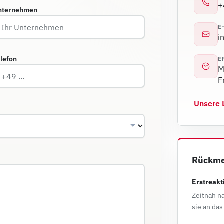
+
nternehmen
E
i
lefon
E
M
F
Unsere 
Rückme
Erstreakt
Zeitnah na
sie an da