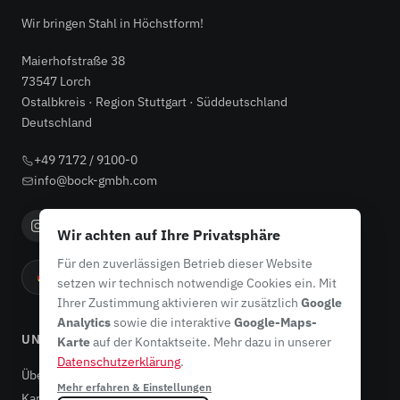
Wir bringen Stahl in Höchstform!
Maierhofstraße 38
73547 Lorch
Ostalbkreis · Region Stuttgart · Süddeutschland
Deutschland
+49 7172 / 9100-0
info@bock-gmbh.com
Wir achten auf Ihre Privatsphäre
Für den zuverlässigen Betrieb dieser Website
Made in Germany
setzen wir technisch notwendige Cookies ein. Mit
Ihrer Zustimmung aktivieren wir zusätzlich
Google
Analytics
sowie die interaktive
Google-Maps-
UNTERNEHMEN
Karte
auf der Kontaktseite. Mehr dazu in unserer
Datenschutzerklärung
.
Über uns
Mehr erfahren & Einstellungen
Karriere & Ausbildung