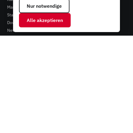
Nur notwendige
Maschinenpark
Standort & Region
Alle akzeptieren
Downloads
News & Wissen
LEISTUNGEN
Alle Leistungen
RECHTLICHES
Impressum
Datenschutzerklärung
AGB
Technische Lieferbedingungen